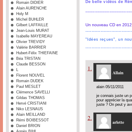
De belle vidéos de R
Romain DIDIER
Alain AURENCHE
___________________
Holy M
Michel BUHLER
Un nouveau CD en 2012:
Gilbert LAFFAILLE
Jean-Louis MURAT
------------------------------
Isabelle MAYEREAU
"Idées reçues", un no
Olivier TREVIDY
Valérie BARRIER
------------------------------
Hubert-Félix THIEFAINE
Béa TRISTAN
Claude BESSON
1.
L
Allain
Florent NOUVEL
Romain DUDEK
Paul MESLET
alain 05/11/2011
Clémence SAVELLI
je connais juste un
Gildas THOMAS
pour apprécier la qual
Hervé CRISTIANI
juste ? On peut y av
Niko LESNAUS
Alain MEILLAND
2.
Rémi BOIBESSOT
arlette
Daniel BRION
Agnès BIHL