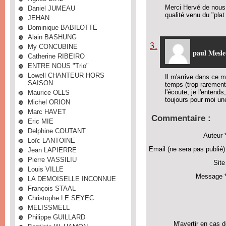
Merci Hervé de nous 
Daniel JUMEAU
qualité venu du "plat
JEHAN
Dominique BABILOTTE
Alain BASHUNG
3.
My CONCUBINE
paul Mesle
Catherine RIBEIRO
ENTRE NOUS "Trio"
Lowell CHANTEUR HORS
Il m'arrive dans ce 
SAISON
temps (trop rarement
l'écoute, je l'entends
Maurice OLLS
toujours pour moi un
Michel ORION
Marc HAVET
Commentaire :
Eric MIE
Delphine COUTANT
Auteur 
Loïc LANTOINE
Email (ne sera pas publié)
Jean LAPIERRE
Pierre VASSILIU
Site
Louis VILLE
Message *
LA DEMOISELLE INCONNUE
François STAAL
Christophe LE SEYEC
MELISSMELL
Philippe GUILLARD
M'avertir en cas 