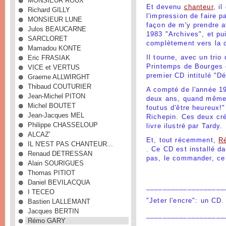
MONSIEUR ROUX
Et devenu
chanteur
, il
Richard GILLY
l'impression de faire 
MONSIEUR LUNE
façon de m'y prendre 
Julos BEAUCARNE
1983 "Archives", et pu
SARCLORET
complètement vers la 
Mamadou KONTE
Eric FRASIAK
Il tourne, avec un trio
Printemps de Bourges 
VICE et VERTUS
premier CD intitulé "D
Graeme ALLWIRGHT
Thibaud COUTURIER
A compté de l'année 19
Jean-Michel PITON
deux ans, quand même
Michel BOUTET
foutus d'être heureux!"
Jean-Jacques MEL
Richepin. Ces deux cré
Philippe CHASSELOUP
livre ilustré par Tardy.
ALCAZ'
Et, tout récemment,
R
IL N'EST PAS CHANTEUR...
. Ce CD est installé d
Renaud DETRESSAN
pas, le commander, ce
Alain SOURIGUES
Thomas PITIOT
Daniel BEVILACQUA
___________________
I TECEO
"Jeter l'encre": un CD.
Bastien LALLEMANT
Jacques BERTIN
___________________
Rémo GARY