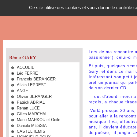
Panneau de gestion des cookies
Ce site utilise des cookies et vous donne le contrôle 
Lors de ma rencontre 
Rémo GARY
passionné"), celui-ci 
Et puis, quelques sema
ACCUEIL
Gary, et dans ce mail un
Léo FERRE
Intéressant son petit j
François BERANGER
bref un journal qui par
Allain LEPREST
de son dernier CD.
ANGE
Olivier BERANGER
Tout d'abord, merci a 
Patrick ABRIAL
reçois, a chaque tirag
Renan LUCE
Voilà presque 20 ans
Gilles MARCHAL
pour aller à la rencontr
Manu MARKOU et Odile
musique il va, effecti
Danièle MESSIA
ans, il devient éducat
CASTELHEMIS
de poésie, il jongle 