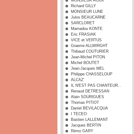
MONSIEUR ROUX
Richard GILLY
MONSIEUR LUNE
Julos BEAUCARNE
SARCLORET
Mamadou KONTE
Eric FRASIAK
VICE et VERTUS
Graeme ALLWIRGHT
Thibaud COUTURIER
Jean-Michel PITON
Michel BOUTET
Jean-Jacques MEL
Philippe CHASSELOUP
ALCAZ'
IL N'EST PAS CHANTEUR...
Renaud DETRESSAN
Alain SOURIGUES
Thomas PITIOT
Daniel BEVILACQUA
I TECEO
Bastien LALLEMANT
Jacques BERTIN
Rémo GARY