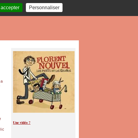
 accepter
Personnaliser
sa
?
r
Une vidéo ?
lic