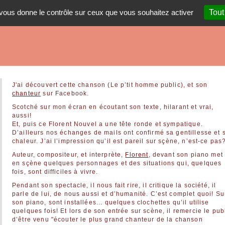
t vous donne le contrôle sur ceux que vous souhaitez activer
Tout
J'ai découvert cette chanson (Le p’tit homme public), et son
chanteur
sur Facebook.
Scotché sur mon écran en écoutant son texte, hilarant et vrai,
aussi!
Et, puis ce Florent Nouvel a une tête ronde et sympatique.
D’ailleurs nos échanges de mails ont confirmé sa gentillesse et 
chaleur. J’ai l’impression qu’il est pareil sur sçène, n’est-ce pas
Auteur, compositeur, et interprète,
Florent
, devant son piano met
en sçène quelques personnages et des situations qui, quelques
fois, sont difficiles à vivre.
Pendant son spectacle, il nous fait rire, il critique la société, il
parle de lui, de nous aussi et d’humanité. C’est complet quoi! Su
son piano, sont installées... quelques clochettes qu’il utilise
quelques fois! Et lors de son entrée sur scène, il remercie le pub
d’être venu "écouter le plus grand chanteur de la chanson