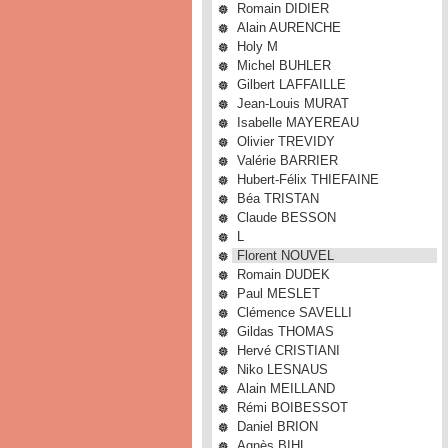
Romain DIDIER
Alain AURENCHE
Holy M
Michel BUHLER
Gilbert LAFFAILLE
Jean-Louis MURAT
Isabelle MAYEREAU
Olivier TREVIDY
Valérie BARRIER
Hubert-Félix THIEFAINE
Béa TRISTAN
Claude BESSON
L
Florent NOUVEL
Romain DUDEK
Paul MESLET
Clémence SAVELLI
Gildas THOMAS
Hervé CRISTIANI
Niko LESNAUS
Alain MEILLAND
Rémi BOIBESSOT
Daniel BRION
Agnès BIHL