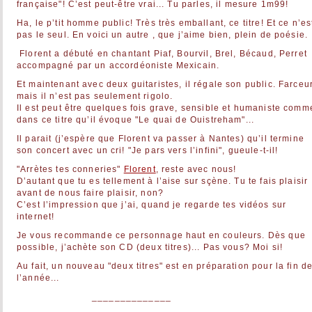
française"! C’est peut-être vrai... Tu parles, il mesure 1m99!
Ha, le p’tit homme public! Très très emballant, ce titre! Et ce n’es
pas le seul. En voici un autre , que j’aime bien, plein de poésie.
Florent a débuté en chantant Piaf, Bourvil, Brel, Bécaud, Perret
accompagné par un accordéoniste Mexicain.
Et maintenant avec deux guitaristes, il régale son public. Farceur
mais il n’est pas seulement rigolo.
Il est peut être quelques fois grave, sensible et humaniste comm
dans ce titre qu’il évoque "Le quai de Ouistreham"...
Il parait (j’espère que Florent va passer à Nantes) qu’il termine
son concert avec un cri! "Je pars vers l’infini", gueule-t-il!
"Arrètes tes conneries"
Florent
, reste avec nous!
D’autant que tu es tellement à l’aise sur sçène. Tu te fais plaisir
avant de nous faire plaisir, non?
C’est l’impression que j’ai, quand je regarde tes vidéos sur
internet!
Je vous recommande ce personnage haut en couleurs. Dès que
possible, j’achète son CD (deux titres)... Pas vous? Moi si!
Au fait, un nouveau "deux titres" est en préparation pour la fin d
l’année...
______________