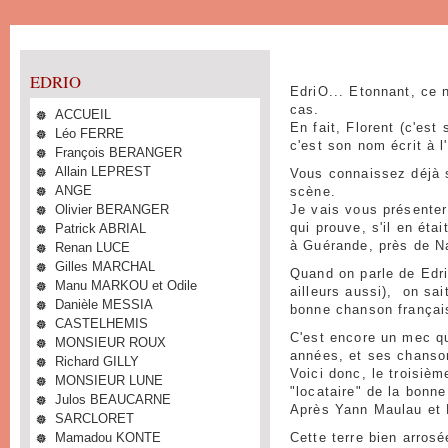
EDRIO
EdriO... Etonnant, ce 
cas.
ACCUEIL
En fait, Florent (c'es
Léo FERRE
c'est son nom écrit à l
François BERANGER
Allain LEPREST
Vous connaissez déjà 
ANGE
scène.
Olivier BERANGER
Je vais vous présente
Patrick ABRIAL
qui prouve, s'il en éta
à Guérande, près de N
Renan LUCE
Gilles MARCHAL
Quand on parle de EdriO
Manu MARKOU et Odile
ailleurs aussi), on sai
Danièle MESSIA
bonne chanson frança
CASTELHEMIS
C'est encore un mec qu
MONSIEUR ROUX
années, et ses chanso
Richard GILLY
Voici donc, le troisiè
MONSIEUR LUNE
"locataire" de la bonn
Julos BEAUCARNE
Après Yann Maulau et 
SARCLORET
Mamadou KONTE
Cette terre bien arros