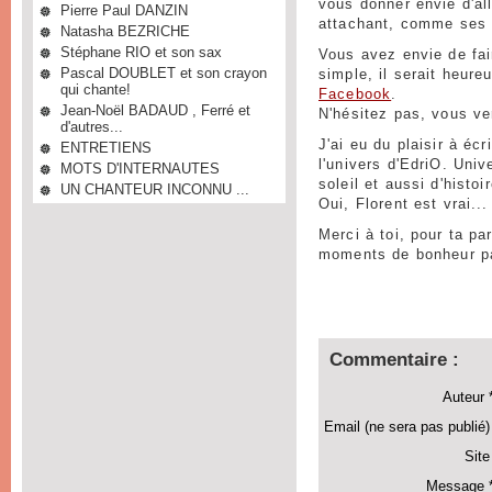
vous donner envie d'al
Pierre Paul DANZIN
attachant, comme ses c
Natasha BEZRICHE
Stéphane RIO et son sax
Vous avez envie de fa
Pascal DOUBLET et son crayon
simple, il serait heur
qui chante!
Facebook
.
Jean-Noël BADAUD , Ferré et
N'hésitez pas, vous ve
d'autres...
J'ai eu du plaisir à éc
ENTRETIENS
l'univers d'EdriO. Univ
MOTS D'INTERNAUTES
soleil et aussi d'histoi
UN CHANTEUR INCONNU ...
Oui, Florent est vrai...
Merci à toi, pour ta pa
moments de bonheur pa
Commentaire :
Auteur 
Email (ne sera pas publié)
Site
Message *