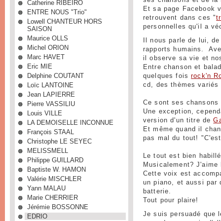
ses chansons et de la
Catherine RIBEIRO
Et sa page Facebook v
ENTRE NOUS "Trio"
retrouvent dans ces "
t
Lowell CHANTEUR HORS
personnelles qu'il a vé
SAISON
Maurice OLLS
Il nous parle de lui, d
Michel ORION
rapports humains. Ave
Marc HAVET
il observe sa vie et no
Eric MIE
Entre chanson et balad
Delphine COUTANT
quelques fois
rock'n Ro
Loïc LANTOINE
cd, des thèmes variés 
Jean LAPIERRE
Ce sont ses chansons e
Pierre VASSILIU
Une exception, cependant
Louis VILLE
version d'un titre de
Ga
LA DEMOISELLE INCONNUE
Et même quand il chante
François STAAL
pas mal du tout! "C'est 
Christophe LE SEYEC
MELISSMELL
Le tout est bien habil
Philippe GUILLARD
Musicalement? J'aime
Baptiste W. HAMON
Cette voix est accomp
Valérie MISCHLER
un piano, et aussi par 
Yann MALAU
batterie.
Marie CHERRIER
Tout pour plaire!
Jérémie BOSSONNE
Je suis persuadé que l
EDRIO