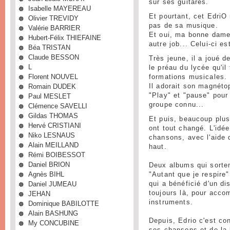
sur ses guitares.
Isabelle MAYEREAU
Et pourtant, cet EdriO 
Olivier TREVIDY
pas de sa musique.
Valérie BARRIER
Et oui, ma bonne dame,
Hubert-Félix THIEFAINE
autre job... Celui-ci e
Béa TRISTAN
Claude BESSON
Très jeune, il a joué 
L
le préau du lycée qu'il
Florent NOUVEL
formations musicales.
Romain DUDEK
Il adorait son magnéto
"Play" et "pause" pour 
Paul MESLET
groupe connu...
Clémence SAVELLI
Gildas THOMAS
Et puis, beaucoup plus
Hervé CRISTIANI
ont tout changé. L'idée
Niko LESNAUS
chansons, avec l'aide 
Alain MEILLAND
haut.
Rémi BOIBESSOT
Daniel BRION
Deux albums qui sorten
Agnès BIHL
"Autant que je respire"
Daniel JUMEAU
qui a bénéficié d'un d
toujours là, pour acco
JEHAN
instruments.
Dominique BABILOTTE
Alain BASHUNG
Depuis, Edrio c'est co
My CONCUBINE