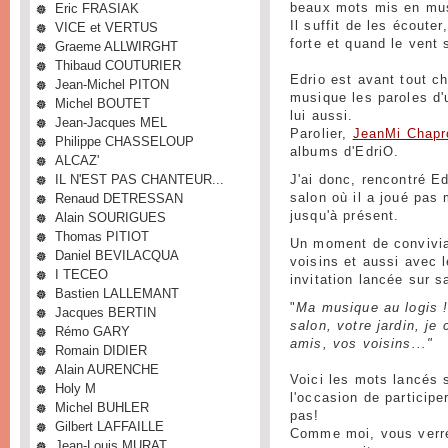
Eric FRASIAK
beaux mots mis en mu
Il suffit de les écoute
VICE et VERTUS
forte et quand le vent 
Graeme ALLWIRGHT
Thibaud COUTURIER
Edrio est avant tout ch
Jean-Michel PITON
musique les paroles d
Michel BOUTET
lui aussi.
Jean-Jacques MEL
Parolier,
JeanMi Chapr
Philippe CHASSELOUP
albums d'EdriO.
ALCAZ'
IL N'EST PAS CHANTEUR...
J'ai donc, rencontré E
Renaud DETRESSAN
salon où il a joué pas
jusqu'à présent.
Alain SOURIGUES
Thomas PITIOT
Un moment de convivial
Daniel BEVILACQUA
voisins et aussi avec 
I TECEO
invitation lancée sur
Bastien LALLEMANT
"
Ma musique au logis !
Jacques BERTIN
salon, votre jardin, je
Rémo GARY
amis, vos voisins..."
Romain DIDIER
Alain AURENCHE
Voici les mots lancés
Holy M
l'occasion de participe
Michel BUHLER
pas!
Gilbert LAFFAILLE
Comme moi, vous verre
Jean-Louis MURAT