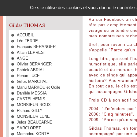
Panneau de gestion des cookies
Ce site utilise des cookies et vous donne le contrôle
Vu sur Facebook un cli
Gildas THOMAS
tête pas complètement 
visage ou entendre un
ACCUEIL
mes nombreuses recherc
Léo FERRE
Bref, pour revenir au c
François BERANGER
s'appelle "
Parce qu'un 
Allain LEPREST
ANGE
Long titre, qui sent l'
Olivier BERANGER
humoristique, elle par
Patrick ABRIAL
beauté et du merdier. E
avec ce singe qui appar
Renan LUCE
histoire? Pas vraiment
Gilles MARCHAL
En tout cas, le clip es
Manu MARKOU et Odile
qui accompagne Gildas
Danièle MESSIA
CASTELHEMIS
Trois CD à son actif po
MONSIEUR ROUX
2004: "J'm'endors pas"
Richard GILLY
2006: "
Cinq minutes
".
MONSIEUR LUNE
2009: "Parce qu'un sin
Julos BEAUCARNE
SARCLORET
Gildas Thomas, en tout
Mamadou KONTE
accompagné par une se