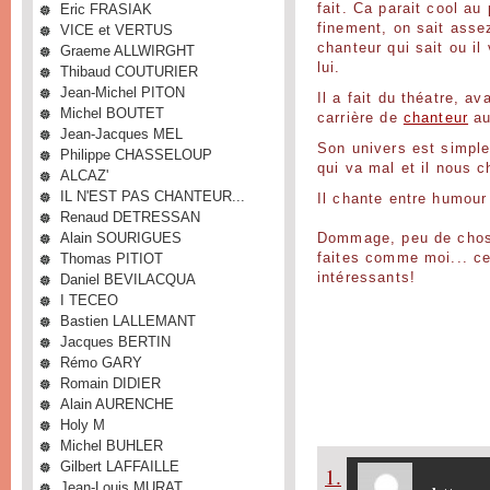
Eric FRASIAK
fait. Ca parait cool au
finement, on sait asse
VICE et VERTUS
chanteur qui sait ou il
Graeme ALLWIRGHT
lui.
Thibaud COUTURIER
Jean-Michel PITON
Il a fait du théatre, a
Michel BOUTET
carrière de
chanteur
au
Jean-Jacques MEL
Son univers est simple
Philippe CHASSELOUP
qui va mal et il nous 
ALCAZ'
IL N'EST PAS CHANTEUR...
Il chante entre humour 
Renaud DETRESSAN
Alain SOURIGUES
Dommage, peu de chose
Thomas PITIOT
faites comme moi... ce
intéressants!
Daniel BEVILACQUA
I TECEO
Bastien LALLEMANT
Jacques BERTIN
Rémo GARY
Romain DIDIER
Alain AURENCHE
Holy M
Michel BUHLER
Gilbert LAFFAILLE
1.
Jean-Louis MURAT