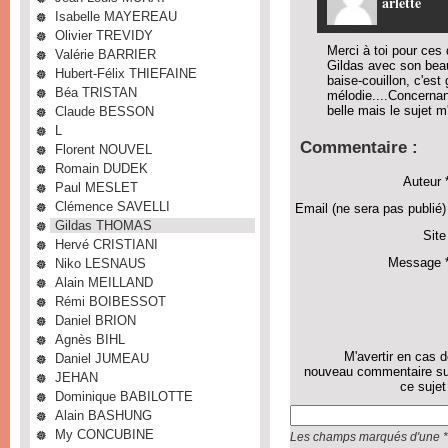
arlette
Isabelle MAYEREAU
Olivier TREVIDY
Merci à toi pour ces
Valérie BARRIER
Gildas avec son beau
Hubert-Félix THIEFAINE
baise-couillon, c'est
Béa TRISTAN
mélodie....Concernan
belle mais le sujet m'
Claude BESSON
L
Commentaire :
Florent NOUVEL
Romain DUDEK
Auteur 
Paul MESLET
Clémence SAVELLI
Email (ne sera pas publié)
Gildas THOMAS
Site
Hervé CRISTIANI
Message *
Niko LESNAUS
Alain MEILLAND
Rémi BOIBESSOT
Daniel BRION
Agnès BIHL
M'avertir en cas 
Daniel JUMEAU
nouveau commentaire su
JEHAN
ce sujet
Dominique BABILOTTE
Alain BASHUNG
My CONCUBINE
Les champs marqués d'une * 